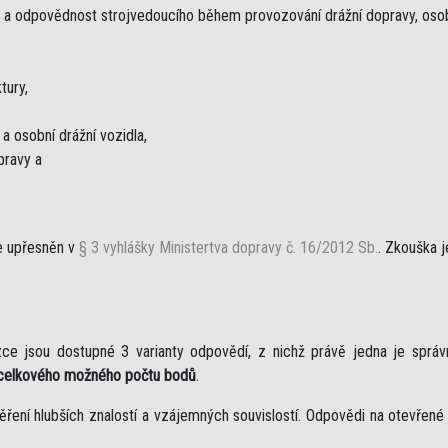
ha a odpovědnost strojvedoucího během provozování drážní dopravy, osobn
tury,
a osobní drážní vozidla,
pravy a
je upřesněn v
§ 3 vyhlášky Ministertva dopravy č. 16/2012 Sb.
. Zkouška j
ce jsou dostupné 3 varianty odpovědí, z nichž právě jedna je správ
celkového možného počtu bodů
.
ěření hlubších znalostí a vzájemných souvislostí. Odpovědi na otevřen