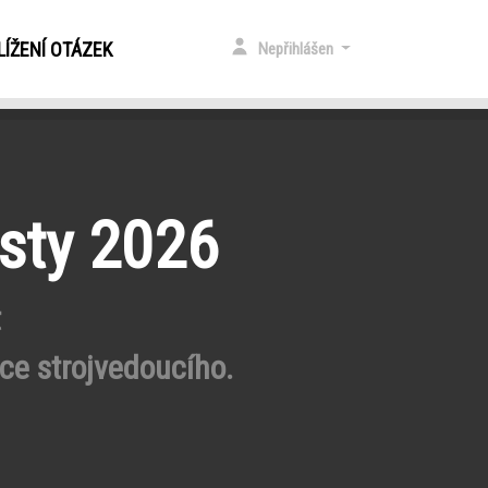
ÍŽENÍ OTÁZEK
Nepřihlášen
esty 2026
t
nce strojvedoucího.