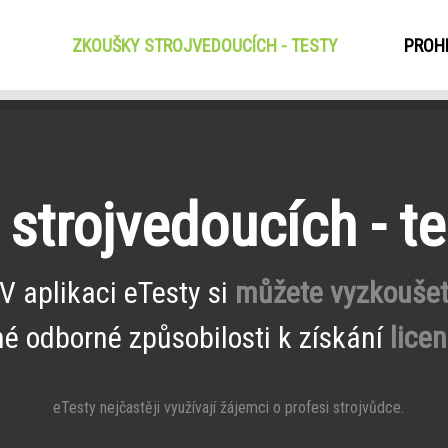
ZKOUŠKY STROJVEDOUCÍCH - TESTY
(CURRENT)
PROHL
strojvedoucích - t
V aplikaci eTesty si
můžete vyzkouše
 odborné způsobilosti k získání
lice
eTesty nejčastěji využívají žájemci o profesi strojvůdce.