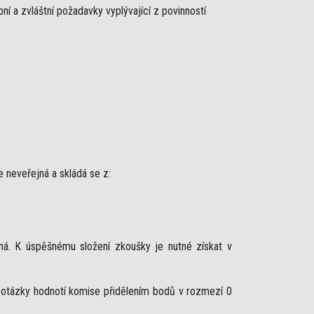
í a zvláštní požadavky vyplývající z povinností
e neveřejná a skládá se z:
ná. K úspěšnému složení zkoušky je nutné získat v
é otázky hodnotí komise přidělením bodů v rozmezí 0