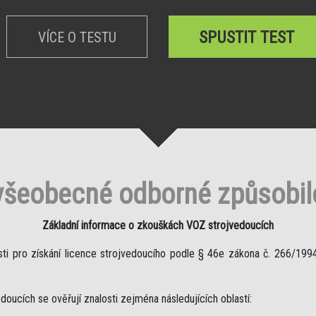
SPUSTIT TEST
VÍCE O TESTU
všeobecné odborné způsobilo
Základní informace o zkouškách VOZ strojvedoucích
 pro získání licence strojvedoucího podle § 46e zákona č. 266/1994 
oucích se ověřují znalosti zejména následujících oblastí: