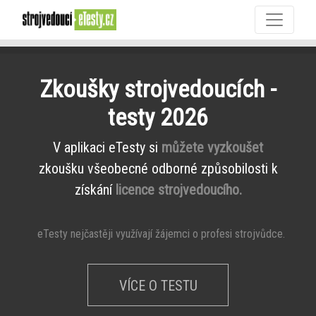
Zkoušky strojvedoucích -
testy 2026
V aplikaci eTesty si
můžete vyzkoušet
zkoušku všeobecné odborné způsobilosti k
získání
licence strojvedoucího.
eTesty nejčastěji využívají žájemci o profesi strojvůdce.
VÍCE O TESTU