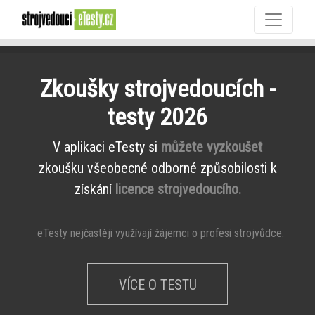
Zkoušky strojvedoucích -
testy 2026
V aplikaci eTesty si
můžete vyzkoušet
zkoušku všeobecné odborné způsobilosti k
získání
licence strojvedoucího.
eTesty nejčastěji využívají žájemci o profesi strojvůdce.
VÍCE O TESTU